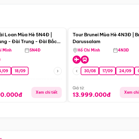
Điểm nổi bật
Điểm nổi
ài Loan Mùa Hè 5N4Đ |
Tour Brunei Mùa Hè 4N3Đ | B
ng - Đài Trung - Đài Bắc
Darussalam
j)
í Minh
5N4Đ
Hồ Chí Minh
4N3Đ
4/09
18/09
30/08
17/09
24/09
Giá từ:
Xem chi tiết
Xem chi 
90.000đ
13.999.000đ