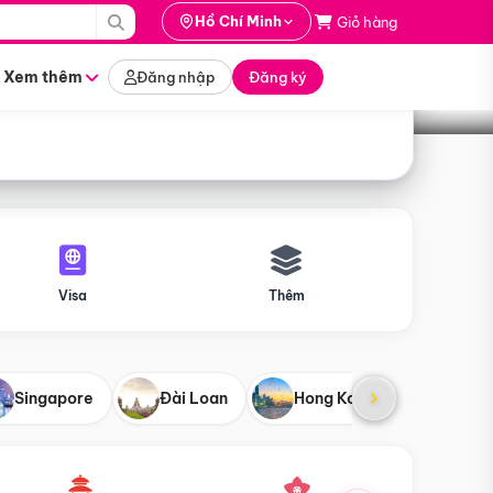
i hành
Hồ Chí Minh
Giỏ hàng
Tìm tour
tháng nào
Xem thêm
Đăng nhập
Đăng ký
Visa
Thêm
Singapore
Đài Loan
Hong Kong
Mỹ