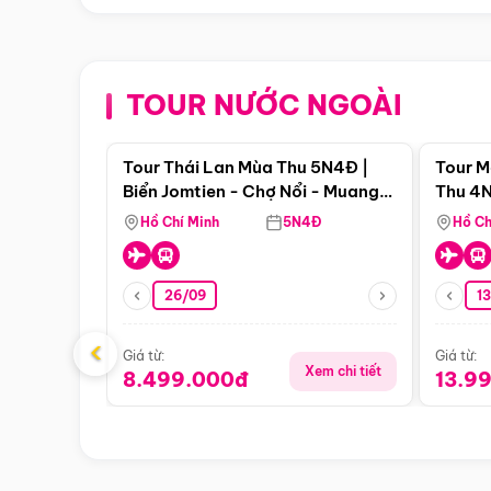
TOUR NƯỚC NGOÀI
Điểm nổi bật
Tour Thái Lan Mùa Thu 5N4Đ |
Tour M
Biển Jomtien - Chợ Nổi - Muang
Thu 4N
Boran - Suanthai
Malacc
Hồ Chí Minh
5N4Đ
Hồ Ch
Singa
26/09
1
‹
Giá từ:
Giá từ:
Xem chi tiết
8.499.000đ
13.9