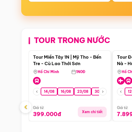
TOUR TRONG NƯỚC
Điểm nổi bật
Tour Miền Tây 1N | Mỹ Tho - Bến
Tour Đ
Tre - Cù Lao Thới Sơn
Nà - H
Nha
Hồ Chí Minh
1N0Đ
Hồ Ch
14/08
16/08
23/08
30/08
06/09
12
1
‹
Giá từ:
Giá từ:
Xem chi tiết
399.000đ
7.89