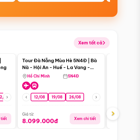
Xem tất cả
 bật
Điểm nổi bật
|
Tour Đà Nẵng Mùa Hè 5N4Đ | Bà
Tour Đà Nẵn
ong
Nà - Hội An - Huế - La Vang -
Nà - Hội An
Động Thiên Đường
Nha
Hồ Chí Minh
5N4Đ
Hồ Chí Minh
2/08
26/08
05/09
12/08
19/08
09/09
26/08
12/09
13/08
›
Giá từ:
Giá từ:
tiết
Xem chi tiết
8.099.000đ
6.899.00