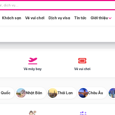
Điểm khởi hành
Tháng khở
Hồ Chí Minh
Bất kỳ 
Khách sạn
Vé vui chơi
Dịch vụ visa
Tin tức
Giới thiệu
Vé máy bay
Vé vui chơi
 Quốc
Nhật Bản
Thái Lan
Châu Âu