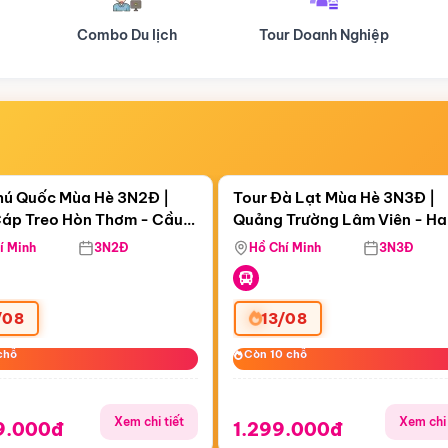
Tour Doanh Nghiệp
Du lịch Hành Hương
Điểm nổi bật
Điểm nổi
ngày 02:36:41
Còn
06 ngày 02:36:41
hú Quốc Mùa Hè 3N2Đ |
Tour Đà Lạt Mùa Hè 3N3Đ |
áp Treo Hòn Thơm - Cầu
Quảng Trường Lâm Viên - H
áp Treo Hòn Thơm
Công Viên Nước Aquatopia
Hill - Puppy Farm
í Minh
3N2Đ
Hồ Chí Minh
3N3Đ
/08
13/08
chỗ
chỗ
Còn 10 chỗ
Còn 10 chỗ
Xem chi tiết
Xem chi 
9.000đ
1.299.000đ