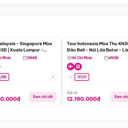
Điểm nổi bật
Điểm nổi
alaysia - Singapore Mùa
Tour Indonesia Mùa Thu 4N3
3Đ | Kuala Lumpur -
Đảo Bali - Núi Lửa Batur - L
a - Johor Baru -
Penglipuran
í Minh
5N4Đ
Hồ Chí Minh
4N3Đ
pore
3/08
07/11
Giá từ:
Xem chi tiết
Xem chi 
90.000đ
12.190.000đ