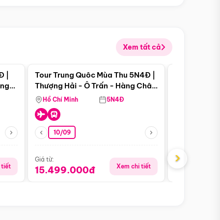
Xem tất cả
 bật
Điểm nổi bật
Đ |
Tour Trung Quôc Mùa Thu 5N4Đ |
Tour Trung
àng
Thượng Hải - Ô Trấn - Hàng Châu
| Thành Đô 
(Tour Không Shopping)
Viên Gấu Tr
Hồ Chí Minh
5N4Đ
Hồ Chí Minh
10/09
23/08
›
Giá từ:
Giá từ:
tiết
Xem chi tiết
15.499.000đ
18.990.0