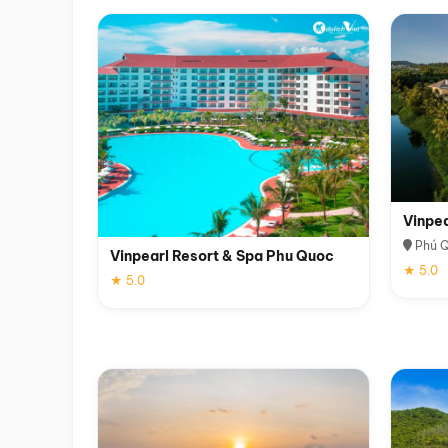
Vinpe
Phú 
Vinpearl Resort & Spa Phu Quoc
★ 5.0
★ 5.0