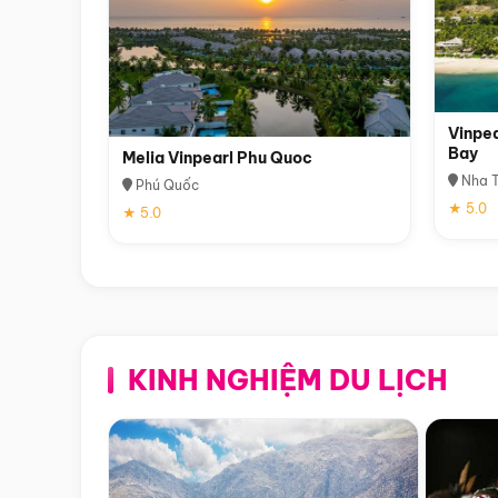
Vinpea
Bay
Melia Vinpearl Phu Quoc
Nha T
Phú Quốc
★ 5.0
★ 5.0
KINH NGHIỆM DU LỊCH