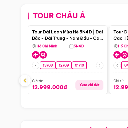
TOUR CHÂU Á
Điểm nổi bật
Tour Đài Loan Mùa Hè 5N4Đ | Đài
Tour Đ
Bắc - Đài Trung - Nam Đầu - Cao
Cao Hù
Hùng ( Bay Vn)
(Bay V
Hồ Chí Minh
5N4Đ
Hồ Ch
13/08
12/09
01/10
0
‹
Giá từ:
Giá từ:
Xem chi tiết
12.999.000đ
12.9