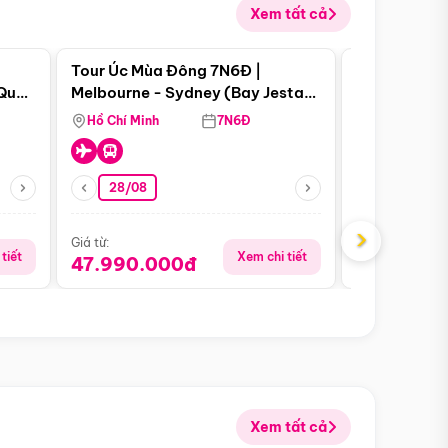
Xem tất cả
 bật
Điểm nổi bật
Tour Úc Mùa Đông 7N6Đ |
Tour Nam Ph
 Quan
Melbourne - Sydney (Bay Jestar
Cape Town -
Airways)
Bàn - Johan
Hồ Chí Minh
7N6Đ
Hồ Chí Minh
Safari - Lo
28/08
28/08
›
Giá từ:
Giá từ:
tiết
Xem chi tiết
47.990.000đ
88.900.0
Xem tất cả