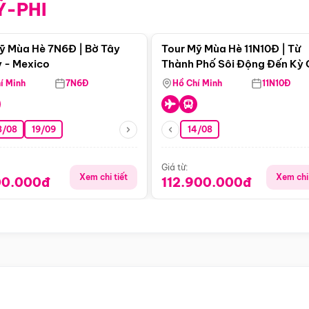
Ỹ-PHI
Điểm nổi bật
Điểm nổi
ỹ Mùa Hè 7N6Đ | Bờ Tây
Tour Mỹ Mùa Hè 11N10Đ | Từ
 - Mexico
Thành Phố Sôi Động Đến Kỳ
Thiên Nhiên Mỹ
í Minh
7N6Đ
Hồ Chí Minh
11N10Đ
8/08
19/09
14/08
Giá từ:
Xem chi tiết
Xem chi 
00.000đ
112.900.000đ