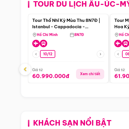
TOUR DU LỊCH ÂU-ÚC-M
Điểm nổi bật
Tour Thổ Nhĩ Kỳ Mùa Thu 8N7Đ |
Tour M
Istanbul - Cappadocia -
Hoa Kỳ
Pamukkale
Hồ Chí Minh
8N7Đ
Hồ Ch
10/12
0
‹
Giá từ:
Giá từ:
Xem chi tiết
60.990.000đ
61.9
KHÁCH SẠN NỔI BẬT