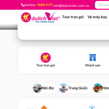
Bạn muốn đi đâu?
*
Hotline:
1900 1177
info@dulichviet.com.vn
Tour trọn gói
Vé máy bay
Tour trọn gói
Khách sạn
Nội địa
Trung Quốc
Hàn