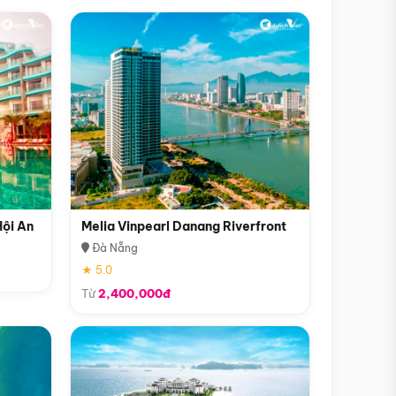
Hội An
Melia Vinpearl Danang Riverfront
Đà Nẵng
★ 5.0
Từ
2,400,000đ