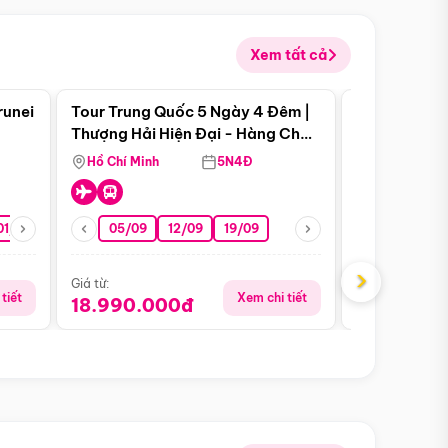
Xem tất cả
 bật
Điểm nổi bật
runei
Tour Trung Quốc 5 Ngày 4 Đêm |
Tour Trung 
Tour Hè
Thượng Hải Hiện Đại - Hàng Châu
Ân Thi - Trư
Nên Thơ - Ô Trấn Cổ Kính
Hồ Chí Minh
5N4Đ
Hồ Chí Minh
01/10
15/10
29/10
05/09
12/09
19/09
07/08
›
Giá từ:
Giá từ:
tiết
Xem chi tiết
18.990.000đ
16.990.0