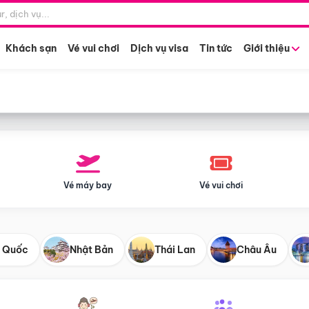
Điểm khởi hành
Tháng khở
Hồ Chí Minh
Bất kỳ 
Khách sạn
Vé vui chơi
Dịch vụ visa
Tin tức
Giới thiệu
Vé máy bay
Vé vui chơi
 Quốc
Nhật Bản
Thái Lan
Châu Âu