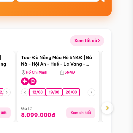
Xem tất cả
 bật
Điểm nổi bật
|
Tour Đà Nẵng Mùa Hè 5N4Đ | Bà
Tour Đà Nẵn
ong
Nà - Hội An - Huế - La Vang -
Nà - Hội An
Động Thiên Đường
Nha
Hồ Chí Minh
5N4Đ
Hồ Chí Minh
2/08
26/08
05/09
12/08
19/08
09/09
26/08
12/09
13/08
›
Giá từ:
Giá từ:
tiết
Xem chi tiết
8.099.000đ
6.899.00