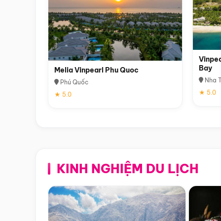
Vinpea
Bay
Melia Vinpearl Phu Quoc
Nha T
Phú Quốc
★ 5.0
★ 5.0
KINH NGHIỆM DU LỊCH