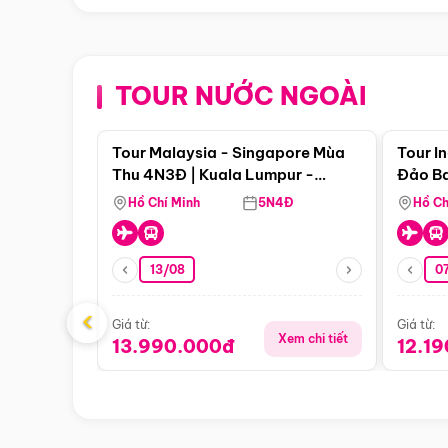
TOUR NƯỚC NGOÀI
Điểm nổi bật
Tour Malaysia - Singapore Mùa
Tour I
Thu 4N3Đ | Kuala Lumpur -
Đảo Ba
Malacca - Johor Baru -
Pengli
Hồ Chí Minh
5N4Đ
Hồ Ch
Singapore
13/08
07
‹
Giá từ:
Giá từ:
Xem chi tiết
13.990.000đ
12.1