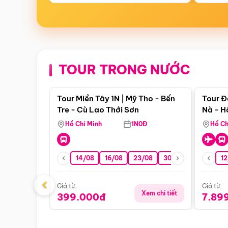
TOUR TRONG NƯỚC
Điểm nổi bật
Tour Miền Tây 1N | Mỹ Tho - Bến
Tour Đ
Tre - Cù Lao Thới Sơn
Nà - H
Nha
Hồ Chí Minh
1N0Đ
Hồ Ch
14/08
16/08
23/08
30/08
06/09
12
1
‹
Giá từ:
Giá từ:
Xem chi tiết
399.000đ
7.89