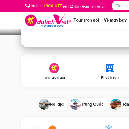
Bạn muốn đi đâu?
*
Hotline:
1900 1177
info@dulichviet.com.vn
Tour trọn gói
Vé máy bay
Tour trọn gói
Khách sạn
Nội địa
Trung Quốc
Hàn