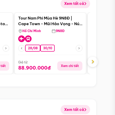
Xem tất cả
 bật
Điểm nổi bật
Tour Nam Phi Mùa Hè 9N8Đ |
Tour Mỹ Mùa
star
Cape Town - Mũi Hảo Vọng - Núi
Hoa Kỳ - Me
Bàn - Johannesburg - Pretoria -
Hồ Chí Minh
9N8Đ
Hồ Chí Minh
Safari - Lodge
28/08
30/10
29/08
›
Giá từ:
Giá từ:
tiết
Xem chi tiết
88.900.000đ
59.900.
Xem tất cả