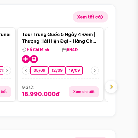
Xem tất cả
 bật
Điểm nổi bật
runei
Tour Trung Quốc 5 Ngày 4 Đêm |
Tour Trung 
Tour Hè
Thượng Hải Hiện Đại - Hàng Châu
Ân Thi - Trư
Nên Thơ - Ô Trấn Cổ Kính
Hồ Chí Minh
5N4Đ
Hồ Chí Minh
01/10
15/10
29/10
05/09
12/09
19/09
16/08
›
Giá từ:
Giá từ:
tiết
Xem chi tiết
18.990.000đ
16.990.0