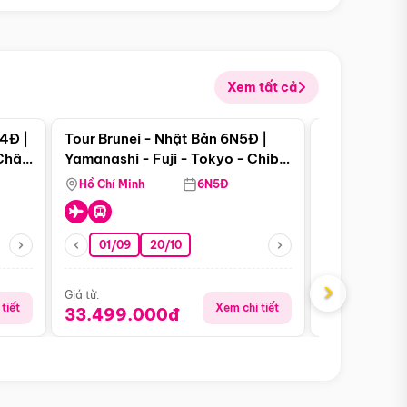
Xem tất cả
 bật
Điểm nổi bật
4Đ |
Tour Brunei - Nhật Bản 6N5Đ |
Tour Campu
 Châu
Yamanashi - Fuji - Tokyo - Chiba
Siem Reap -
- Freeday
Hồ Chí Minh
6N5Đ
Hồ Chí Minh
01/09
20/10
13/08
›
Giá từ:
Giá từ:
tiết
Xem chi tiết
33.499.000đ
5.650.00