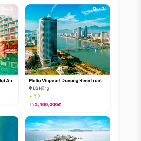
Hội An
Melia Vinpearl Danang Riverfront
Đà Nẵng
★ 5.0
Từ
2,400,000đ