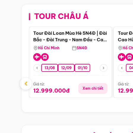
TOUR CHÂU Á
Điểm nổi bật
Tour Đài Loan Mùa Hè 5N4Đ | Đài
Tour Đ
Bắc - Đài Trung - Nam Đầu - Cao
Cao Hù
Hùng ( Bay Vn)
(Bay V
Hồ Chí Minh
5N4Đ
Hồ Ch
13/08
12/09
01/10
0
‹
Giá từ:
Giá từ:
Xem chi tiết
12.999.000đ
12.9