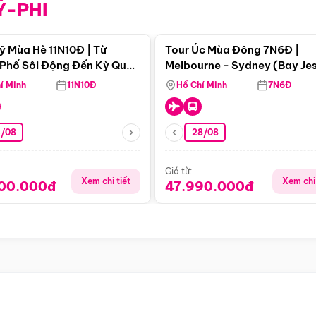
Ỹ-PHI
Điểm nổi bật
Điểm nổi
ỹ Mùa Hè 11N10Đ | Từ
Tour Úc Mùa Đông 7N6Đ |
Phố Sôi Động Đến Kỳ Quan
Melbourne - Sydney (Bay Je
Nhiên Mỹ
Airways)
í Minh
11N10Đ
Hồ Chí Minh
7N6Đ
4/08
28/08
Giá từ:
Xem chi tiết
Xem chi 
900.000đ
47.990.000đ