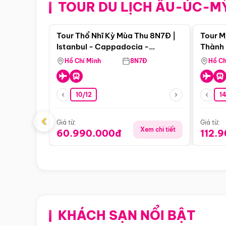
TOUR DU LỊCH ÂU-ÚC-M
Điểm nổi bật
Tour Thổ Nhĩ Kỳ Mùa Thu 8N7Đ |
Tour M
Istanbul - Cappadocia -
Thành 
Pamukkale
Thiên 
Hồ Chí Minh
8N7Đ
Hồ Ch
10/12
1
‹
Giá từ:
Giá từ:
Xem chi tiết
60.990.000đ
112.
KHÁCH SẠN NỔI BẬT