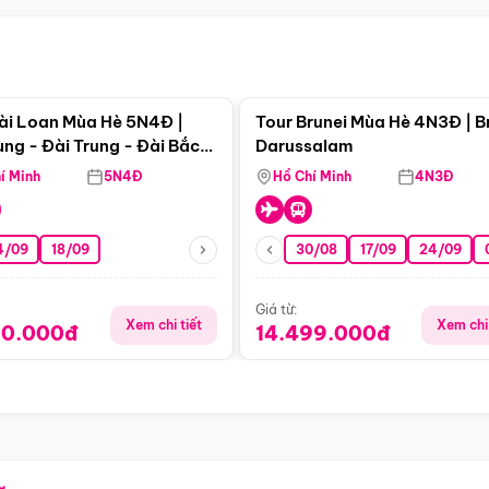
Điểm nổi bật
Điểm nổi
ài Loan Mùa Hè 5N4Đ |
Tour Brunei Mùa Hè 4N3Đ | B
ng - Đài Trung - Đài Bắc
Darussalam
j)
í Minh
5N4Đ
Hồ Chí Minh
4N3Đ
4/09
18/09
30/08
17/09
24/09
Giá từ:
Xem chi tiết
Xem chi 
90.000đ
14.499.000đ