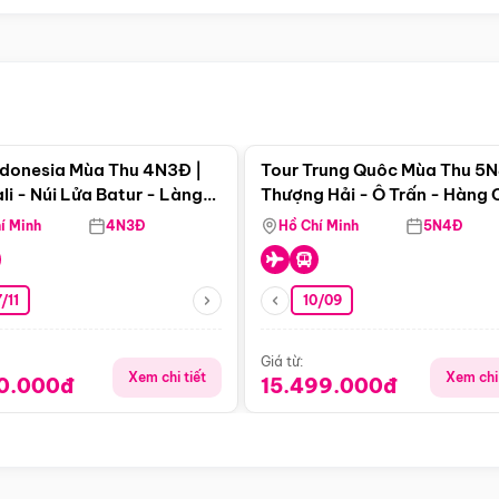
Điểm nổi bật
Điểm nổi
ndonesia Mùa Thu 4N3Đ |
Tour Trung Quôc Mùa Thu 5N
li - Núi Lửa Batur - Làng
Thượng Hải - Ô Trấn - Hàng
puran
(Tour Không Shopping)
í Minh
4N3Đ
Hồ Chí Minh
5N4Đ
/11
10/09
Giá từ:
Xem chi tiết
Xem chi 
90.000đ
15.499.000đ