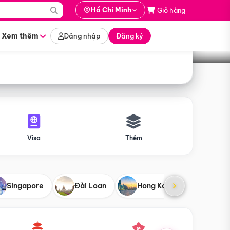
i hành
Hồ Chí Minh
Giỏ hàng
Tìm tour
tháng nào
Xem thêm
Đăng nhập
Đăng ký
Visa
Thêm
Singapore
Đài Loan
Hong Kong
Mỹ