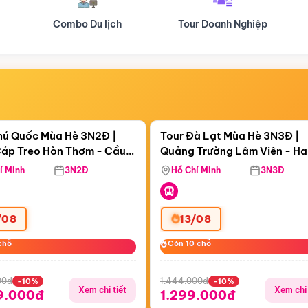
Tour Doanh Nghiệp
Du lịch Hành Hương
Điểm nổi bật
Điểm nổi
ngày 04:35:20
Còn
05 ngày 04:35:20
hú Quốc Mùa Hè 3N2Đ |
Tour Đà Lạt Mùa Hè 3N3Đ |
áp Treo Hòn Thơm - Cầu
Quảng Trường Lâm Viên - H
áp Treo Hòn Thơm
Công Viên Nước Aquatopia
Hill - Puppy Farm
í Minh
3N2Đ
Hồ Chí Minh
3N3Đ
/08
13/08
chỗ
chỗ
Còn 10 chỗ
Còn 10 chỗ
00đ
1.444.000đ
-10%
-10%
Xem chi tiết
Xem chi 
9.000đ
1.299.000đ