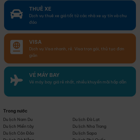
THUÊ XE
Dịch vụ thuê xe giá tốt từ các nhà xe uy tín và chu
đáo
VISA
Dịch vụ Visa nhanh, rẻ. Visa trọn gói, thủ tục đơn
giản
VÉ MÁY BAY
Vé máy bay giá rẻ nhất, nhiều khuyến mãi hấp dẫn
Trong nước
Du lịch Nam Du
Du lịch Đà Lạt
Du lịch Miền tây
Du lịch Nha Trang
Du lịch Côn Đảo
Du lịch Sapa