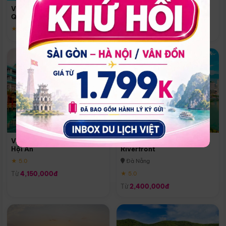
Quoc
Vinpearl Resort & Spa Phu
Phú Quốc
Quoc
★ 5.0
★ 5.0
Vinpearl Resort & Golf Nam
Melia Vinpearl Danang
Hội An
Riverfront
★ 5.0
Đà Nẵng
Từ
4,150,000đ
★ 5.0
Từ
2,400,000đ