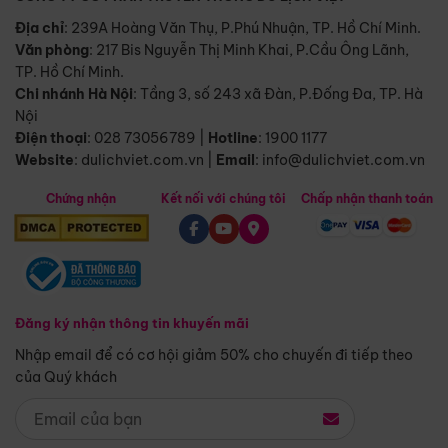
Địa chỉ
: 239A Hoàng Văn Thụ, P.Phú Nhuận, TP. Hồ Chí Minh.
Văn phòng
:
217 Bis Nguyễn Thị Minh Khai, P.Cầu Ông Lãnh,
TP. Hồ Chí Minh.
Chi nhánh Hà Nội
:
Tầng 3, số 243 xã Đàn, P.Đống Đa, TP. Hà
Nội
Điện thoại
:
028 73056789
|
Hotline
:
1900 1177
Website
:
dulichviet.com.vn
|
Email
:
info@dulichviet.com.vn
Chứng nhận
Kết nối với chúng tôi
Chấp nhận thanh toán
Đăng ký nhận thông tin khuyến mãi
Nhập email để có cơ hội giảm 50% cho chuyến đi tiếp theo
của Quý khách