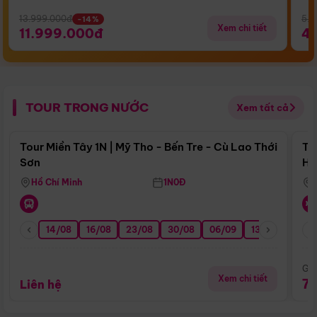
13.999.000đ
5.5
-14%
Xem chi tiết
11.999.000đ
4
TOUR TRONG NƯỚC
Xem tất cả
Điểm nổi bật
Tour Miền Tây 1N | Mỹ Tho - Bến Tre - Cù Lao Thới
To
Sơn
Hu
Hồ Chí Minh
1N0Đ
14/08
16/08
23/08
30/08
06/09
13/09
20/0
Giá
Xem chi tiết
7
Liên hệ