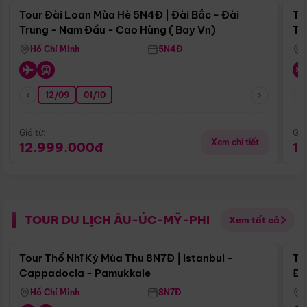
Tour Đài Loan Mùa Hè 5N4Đ | Đài Bắc - Đài
To
Trung - Nam Đầu - Cao Hùng ( Bay Vn)
Tr
Hồ Chí Minh
5N4Đ
12/09
01/10
Giá từ:
Giá
Xem chi tiết
12.999.000đ
1
TOUR DU LỊCH ÂU-ÚC-MỸ-PHI
Xem tất cả
Điểm nổi bật
Tour Thổ Nhĩ Kỳ Mùa Thu 8N7Đ | Istanbul -
To
Cappadocia - Pamukkale
Đế
Hồ Chí Minh
8N7Đ