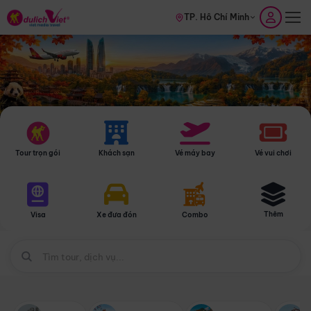
TP. Hồ Chí Minh
Tour trọn gói
Khách sạn
Vé máy bay
Vé vui chơi
Thêm
Visa
Xe đưa đón
Combo