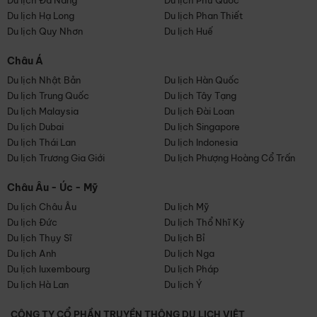
Du lịch Đà Nẵng
Du lịch Phú Quốc
Du lịch Hạ Long
Du lịch Phan Thiết
Du lịch Quy Nhơn
Du lịch Huế
Châu Á
Du lịch Nhật Bản
Du lịch Hàn Quốc
Du lịch Trung Quốc
Du lịch Tây Tạng
Du lịch Malaysia
Du lịch Đài Loan
Du lịch Dubai
Du lịch Singapore
Du lịch Thái Lan
Du lịch Indonesia
Du lịch Trương Gia Giới
Du lịch Phượng Hoàng Cổ Trấn
Châu Âu - Úc - Mỹ
Du lịch Châu Âu
Du lịch Mỹ
Du lịch Đức
Du lịch Thổ Nhĩ Kỳ
Du lịch Thụy Sĩ
Du lịch Bỉ
Du lịch Anh
Du lịch Nga
Du lịch luxembourg
Du lịch Pháp
Du lịch Hà Lan
Du lịch Ý
CÔNG TY CỔ PHẦN TRUYỀN THÔNG DU LỊCH VIỆT