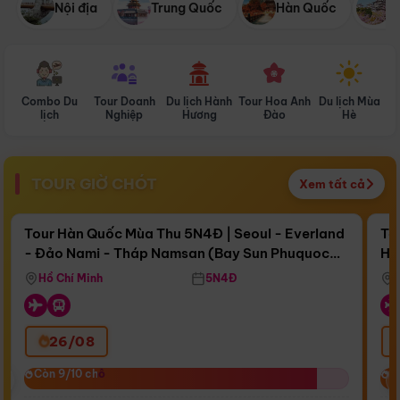
Nội địa
Trung Quốc
Hàn Quốc
N
Combo Du
Tour Doanh
Du lịch Hành
Tour Hoa Anh
Du lịch Mùa
D
lịch
Nghiệp
Hương
Đào
Hè
TOUR GIỜ CHÓT
Xem tất cả
Điểm nổi bật
Còn
16 ngày 15:31:14
Cò
Tour Hàn Quốc Mùa Thu 5N4Đ | Seoul - Everland
To
- Đảo Nami - Tháp Namsan (Bay Sun Phuquoc
Hò
Bay Sun Phuquoc Airways
Tặ
Airways)
Aq
Hồ Chí Minh
5N4Đ
26/08
‹
Còn 9/10 chỗ
Còn 9/10 chỗ
C
C