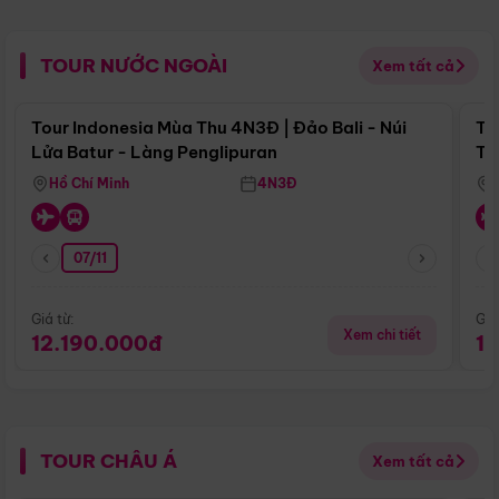
TOUR NƯỚC NGOÀI
Xem tất cả
Điểm nổi bật
Tour Indonesia Mùa Thu 4N3Đ | Đảo Bali - Núi
To
Lửa Batur - Làng Penglipuran
Tr
Hồ Chí Minh
4N3Đ
07/11
Giá từ:
Giá
Xem chi tiết
12.190.000đ
1
TOUR CHÂU Á
Xem tất cả
Điểm nổi bật